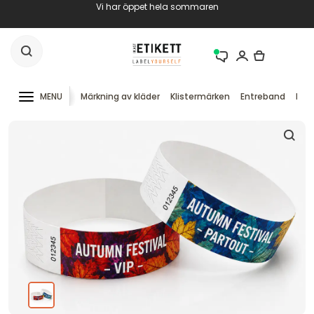
Vi har öppet hela sommaren
MENU
Märkning av kläder
Klistermärken
Entreband
RFID