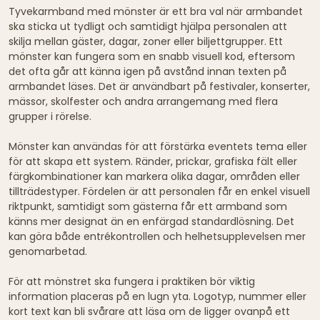
Tyvekarmband med mönster är ett bra val när armbandet
ska sticka ut tydligt och samtidigt hjälpa personalen att
skilja mellan gäster, dagar, zoner eller biljettgrupper. Ett
mönster kan fungera som en snabb visuell kod, eftersom
det ofta går att känna igen på avstånd innan texten på
armbandet läses. Det är användbart på festivaler, konserter,
mässor, skolfester och andra arrangemang med flera
grupper i rörelse.
Mönster kan användas för att förstärka eventets tema eller
för att skapa ett system. Ränder, prickar, grafiska fält eller
färgkombinationer kan markera olika dagar, områden eller
tillträdestyper. Fördelen är att personalen får en enkel visuell
riktpunkt, samtidigt som gästerna får ett armband som
känns mer designat än en enfärgad standardlösning. Det
kan göra både entrékontrollen och helhetsupplevelsen mer
genomarbetad.
För att mönstret ska fungera i praktiken bör viktig
information placeras på en lugn yta. Logotyp, nummer eller
kort text kan bli svårare att läsa om de ligger ovanpå ett