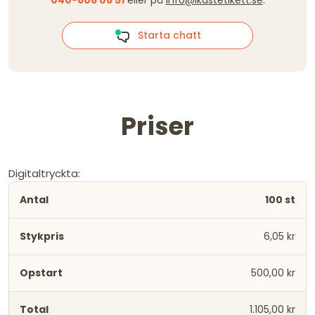
040-606 06 51
eller på
info@ikastetikett.se
.
Starta chatt
Priser
Digitaltryckta:
100 st
6,05 kr
500,00 kr
1.105,00 kr