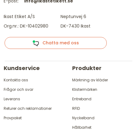
E-post:
info@ikastetikett.se
Ikast Etiket A/S
Neptunvej 6
Org.nr.: DK-10402980
DK-7430 Ikast
Chatta med oss
Kundservice
Produkter
Kontakta oss
Märkning av kläder
Frågor och svar
Klistermärken
Leverans
Entreband
Returer och reklamationer
RFID
Provpaket
Nyckelband
Hållbarhet