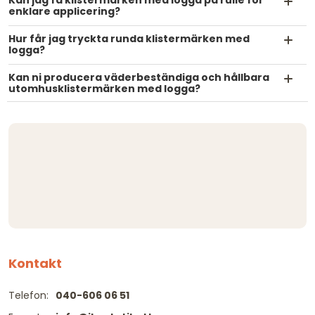
Kan jag få klistermärken med logga på rulle för
enklare applicering?
Hur får jag tryckta runda klistermärken med
logga?
Kan ni producera väderbeständiga och hållbara
utomhusklistermärken med logga?
Kontakt
Telefon:
040-606 06 51