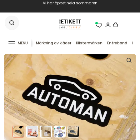
Vi har öppet hela sommaren
MENU
Märkning av kläder
Klistermärken
Entreband
RFID