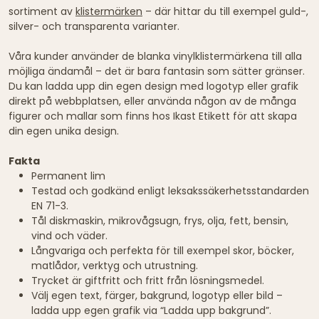
sortiment av
klistermärken
– där hittar du till exempel guld-,
silver- och transparenta varianter.
Våra kunder använder de blanka vinylklistermärkena till alla
möjliga ändamål – det är bara fantasin som sätter gränser.
Du kan ladda upp din egen design med logotyp eller grafik
direkt på webbplatsen, eller använda någon av de många
figurer och mallar som finns hos Ikast Etikett för att skapa
din egen unika design.
Fakta
Permanent lim
Testad och godkänd enligt leksakssäkerhetsstandarden
EN 71-3.
Tål diskmaskin, mikrovågsugn, frys, olja, fett, bensin,
vind och väder.
Långvariga och perfekta för till exempel skor, böcker,
matlådor, verktyg och utrustning.
Trycket är giftfritt och fritt från lösningsmedel.
Välj egen text, färger, bakgrund, logotyp eller bild –
ladda upp egen grafik via “Ladda upp bakgrund”.