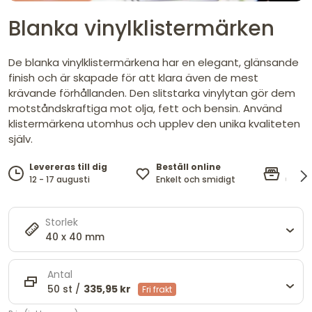
Blanka vinylklistermärken
De blanka vinylklistermärkena har en elegant, glänsande
finish och är skapade för att klara även de mest
krävande förhållanden. Den slitstarka vinylytan gör dem
motståndskraftiga mot olja, fett och bensin. Använd
klistermärkena utomhus och upplev den unika kvaliteten
själv.
Beställ online
Tål d
Levereras till dig
Enkelt och smidigt
upp ti
12 - 17 augusti
Storlek
40 x 40 mm
Antal
50 st /
335,95 kr
Fri frakt