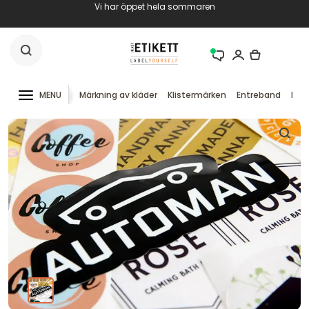
Vi har öppet hela sommaren
MENU
Märkning av kläder
Klistermärken
Entreband
RFID