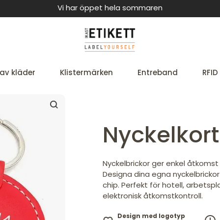
Vi har öppet hela sommaren
av kläder
Klistermärken
Entreband
RFID
Nyckelkor
Nyckelbrickor ger enkel åtkomst 
Designa dina egna nyckelbrickor
chip. Perfekt för hotell, arbets
elektronisk åtkomstkontroll.
Design med logotyp