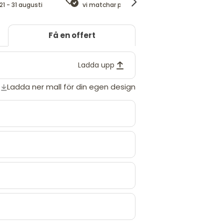
21 - 31 augusti
vi matchar priset
nöjdhetsgaranti
Få en offert
Ladda upp
Ladda ner mall för din egen design