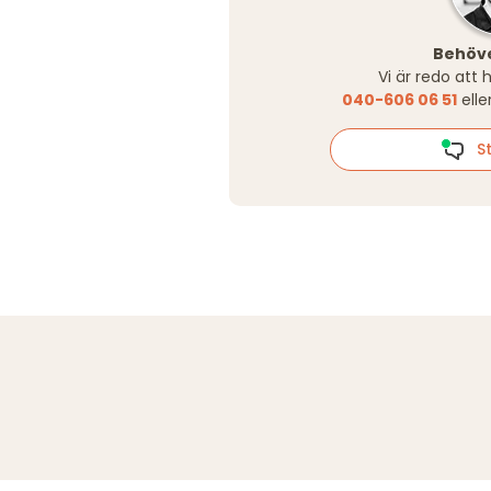
Behöve
Vi är redo att 
040-606 06 51
elle
St