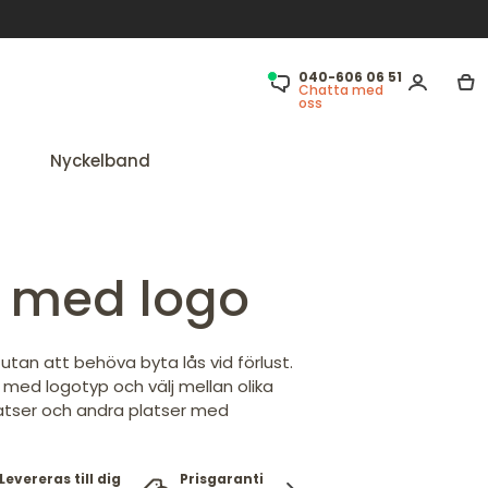
040-606 06 51
Chatta med
oss
Nyckelband
t med logo
utan att behöva byta lås vid förlust.
 med logotyp och välj mellan olika
platser och andra platser med
Levereras till dig
Prisgaranti
100%