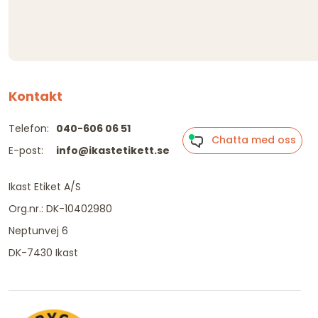
Kontakt
Telefon:
040-606 06 51
Chatta med oss
E-post:
info@ikastetikett.se
Ikast Etiket A/S
Org.nr.: DK-10402980
Neptunvej 6
DK-7430 Ikast