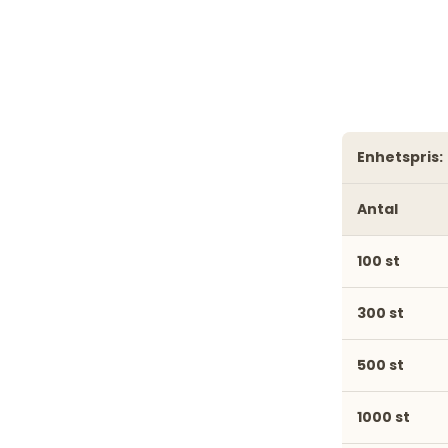
enhetspris:
Antal
100 st
300 st
500 st
1000 st