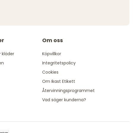
er
Om oss
 kläder
Köpvillkor
en
Integritetspolicy
Cookies
Om Ikast Etikett
Återvinningsprogrammet
Vad säger kunderna?