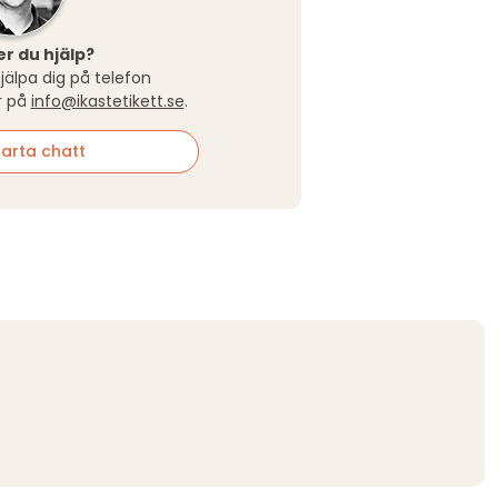
r du hjälp?
hjälpa dig på telefon
r på
info@ikastetikett.se
.
arta chatt