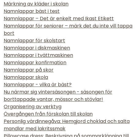
Märkning av kläder i skolan
Namnlappar bäst i test
Namnlappar – Det är enkelt med Ikast Etikett
Namnlappar för seniorer – märk det du inte vill tappa
bort
Namnlappar för skolstart
Namnlappar i diskmaskinen
Namnlappar i tvättmaskinen
Namnlappar konfirmation
Namnlappar på skor
Namnlappar skola
Namnlappar - vilka är bäst?
Nu närmar sig vintersäsongen - säsongen för
borttappade vantar, mössor och stövlar!
Organisering av verktyg
Övergången från förskolan till skolan
Personlig värdinnegåva: Hemgjord choklad och salta
mandlar med lakritssmak
Pillowcase dress: Beskrivning på sommarklänning till