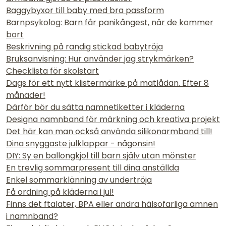
Baggybyxor till baby med bra passform
Barnpsykolog: Barn får panikångest, när de kommer
bort
Beskrivning på randig stickad babytröja
Bruksanvisning: Hur använder jag strykmärken?
Checklista för skolstart
Dags för ett nytt klistermärke på matlådan. Efter 8
månader!
Därför bör du sätta namnetiketter i kläderna
Designa namnband för märkning och kreativa projekt
Det här kan man också använda silikonarmband till!
Dina snyggaste julklappar - någonsin!
DIY: Sy en ballongkjol till barn själv utan mönster
En trevlig sommarpresent till dina anställda
Enkel sommarklänning av undertröja
Få ordning på kläderna i jul!
Finns det ftalater, BPA eller andra hälsofarliga ämnen
i namnband?