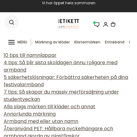
Vi har öppet hela sommaren
MENU
Märkning av kläder
Klistermärken
Entreband
RFID
10 tips till namnlappar
4 tips: Så blir sista skoldagen ännu roligare med
armband
5 säkerhetslösningar: Förbättra säkerheten på dina
festivalarmband
7 tips: Så skapar du massiv merförsäljning under
studentveckan
Alla slags märken till kläder och annat
Annorlunda märkning
Armband med eller utan namn
Återanvänd PET: Hållbara nyckelhängare och
armband gjorda av plastflaskor