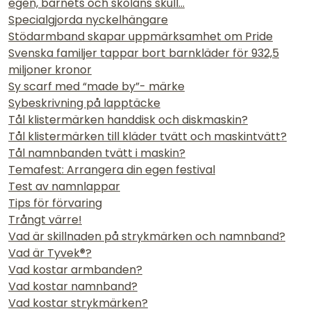
egen, barnets och skolans skull...
Specialgjorda nyckelhängare
Stödarmband skapar uppmärksamhet om Pride
Svenska familjer tappar bort barnkläder för 932,5
miljoner kronor
Sy scarf med “made by”- märke
Sybeskrivning på lapptäcke
Tål klistermärken handdisk och diskmaskin?
Tål klistermärken till kläder tvätt och maskintvätt?
Tål namnbanden tvätt i maskin?
Temafest: Arrangera din egen festival
Test av namnlappar
Tips för förvaring
Trångt värre!
Vad är skillnaden på strykmärken och namnband?
Vad är Tyvek®?
Vad kostar armbanden?
Vad kostar namnband?
Vad kostar strykmärken?