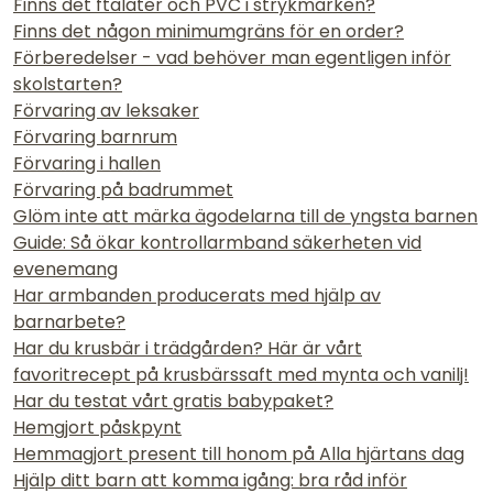
Finns det ftalater och PVC i strykmärken?
Finns det någon minimumgräns för en order?
Förberedelser - vad behöver man egentligen inför
skolstarten?
Förvaring av leksaker
Förvaring barnrum
Förvaring i hallen
Förvaring på badrummet
Glöm inte att märka ägodelarna till de yngsta barnen
Guide: Så ökar kontrollarmband säkerheten vid
evenemang
Har armbanden producerats med hjälp av
barnarbete?
Har du krusbär i trädgården? Här är vårt
favoritrecept på krusbärssaft med mynta och vanilj!
Har du testat vårt gratis babypaket?
Hemgjort påskpynt
Hemmagjort present till honom på Alla hjärtans dag
Hjälp ditt barn att komma igång: bra råd inför