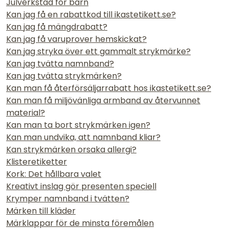
Julverkstad för barn
Kan jag få en rabattkod till ikastetikett.se?
Kan jag få mängdrabatt?
Kan jag få varuprover hemskickat?
Kan jag stryka över ett gammalt strykmärke?
Kan jag tvätta namnband?
Kan jag tvätta strykmärken?
Kan man få återförsäljarrabatt hos ikastetikett.se?
Kan man få miljövänliga armband av återvunnet
material?
Kan man ta bort strykmärken igen?
Kan man undvika, att namnband kliar?
Kan strykmärken orsaka allergi?
Klisteretiketter
Kork: Det hållbara valet
Kreativt inslag gör presenten speciell
Krymper namnband i tvätten?
Märken till kläder
Märklappar för de minsta föremålen