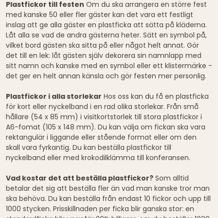
Plastfickor till festen
Om du ska arrangera en större fest
med kanske 50 eller fler gäster kan det vara ett festligt
inslag att ge alla gäster en plastficka att sätta på kläderna.
Låt alla se vad de andra gästerna heter. Sätt en symbol på,
vilket bord gästen ska sitta på eller något helt annat. Gör
det till en lek: låt gästen själv dekorera sin namnlapp med
sitt namn och kanske med en symbol eller ett klistermärke -
det ger en helt annan känsla och gör festen mer personlig.
Plastfickor i alla storlekar
Hos oss kan du få en plastficka
för kort eller nyckelband i en rad olika storlekar. Från små
hållare (54 x 85 mm) i visitkortstorlek till stora plastfickor i
A6-fomat (105 x 148 mm). Du kan välja om fickan ska vara
rektangulär i liggande eller stående format eller om den
skall vara fyrkantig. Du kan beställa plastfickor till
nyckelband eller med krokodilklämma till konferansen.
Vad kostar det att beställa plastfickor?
Som alltid
betalar det sig att beställa fler än vad man kanske tror man
ska behöva. Du kan beställa från endast 10 fickor och upp till
1000 stycken. Prisskillnaden per ficka blir ganska stor: en