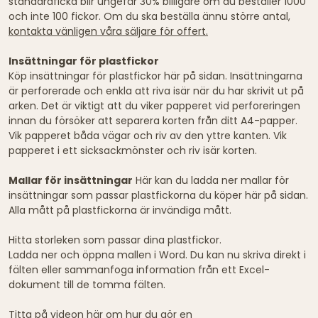
standardficka blir ungefär 30% billigare om du beställer 1000
och inte 100 fickor. Om du ska beställa ännu större antal,
kontakta vänligen våra säljare för offert.
Insättningar för plastfickor
Köp insättningar för plastfickor här på sidan. Insättningarna
är perforerade och enkla att riva isär när du har skrivit ut på
arken. Det är viktigt att du viker papperet vid perforeringen
innan du försöker att separera korten från ditt A4-papper.
Vik papperet båda vägar och riv av den yttre kanten. Vik
papperet i ett sicksackmönster och riv isär korten.
Mallar för insättningar
Här kan du ladda ner mallar för
insättningar som passar plastfickorna du köper här på sidan.
Alla mått på plastfickorna är invändiga mått.
Hitta storleken som passar dina plastfickor.
Ladda ner och öppna mallen i Word. Du kan nu skriva direkt i
fälten eller sammanfoga information från ett Excel-
dokument till de tomma fälten.
Titta på videon här om hur du gör en