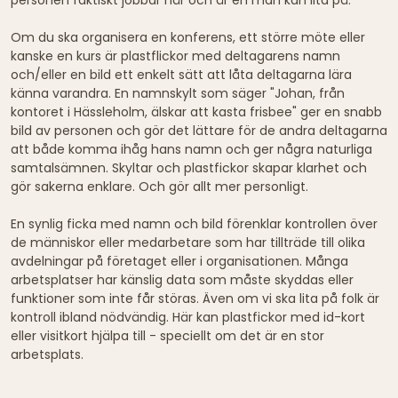
personen faktiskt jobbar här och är en man kan lita på.
Om du ska organisera en konferens, ett större möte eller
kanske en kurs är plastflickor med deltagarens namn
och/eller en bild ett enkelt sätt att låta deltagarna lära
känna varandra. En namnskylt som säger "Johan, från
kontoret i Hässleholm, älskar att kasta frisbee" ger en snabb
bild av personen och gör det lättare för de andra deltagarna
att både komma ihåg hans namn och ger några naturliga
samtalsämnen. Skyltar och plastfickor skapar klarhet och
gör sakerna enklare. Och gör allt mer personligt.
En synlig ficka med namn och bild förenklar kontrollen över
de människor eller medarbetare som har tillträde till olika
avdelningar på företaget eller i organisationen. Många
arbetsplatser har känslig data som måste skyddas eller
funktioner som inte får störas. Även om vi ska lita på folk är
kontroll ibland nödvändig. Här kan plastfickor med id-kort
eller visitkort hjälpa till - speciellt om det är en stor
arbetsplats.