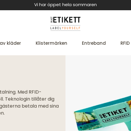
Vi har öppet hela sommaren
av kläder
Klistermärken
Entreband
RFID
talning. Med RFID-
. Teknologin tillåter dig
r gästerna betala med sina
n.