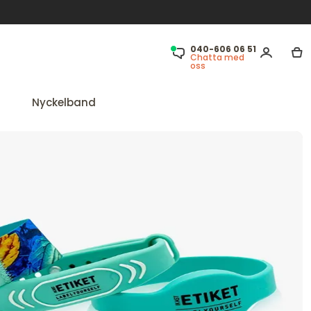
040-606 06 51
Chatta med
oss
Nyckelband