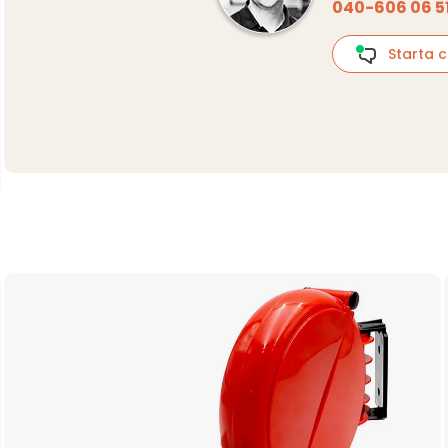
040-606 06 5
Starta c