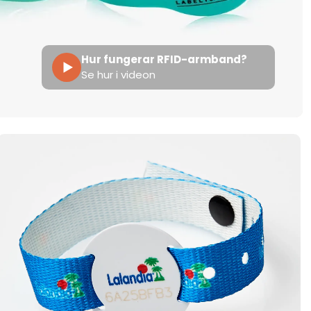
Hur fungerar RFID-armband?
Se hur i videon