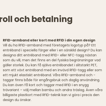
roll och betalning
RFID-armband eller kort med RFID i din egen design
Vill du ha RFID-armband med företagets logotyp på? Ett
entréband i speciella färger eller i en särskild design? Du kan
designa ditt entréband med RFID- eller NFC-tagg nästan
som du vill, men det finns en del fysiska begränsningar vad
gäller storlek. Du kan få själva entrébandet i slitstarkt PET,
som ett vävt entréband med en invävd RFID-tagg eller som
ett mjukt elastiskt entréband. Våra RFID-armband och -
taggar finns både för engångsbruk och daglig användning.
Du kan även få kort och taggar med RFID i en snygg
trävariant – välj mellan bambu och andra träslag. Även våra
billigaste plastkort med RFID-teknik kan vi göra i precis den
design du önskar.