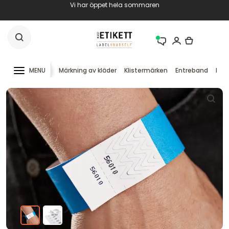
Vi har öppet hela sommaren
MENU
Märkning av kläder
Klistermärken
Entreband
RFID