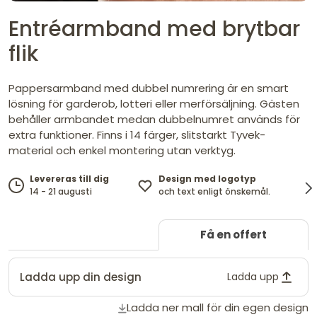
Entréarmband med brytbar
flik
Pappersarmband med dubbel numrering är en smart
lösning för garderob, lotteri eller merförsäljning. Gästen
behåller armbandet medan dubbelnumret används för
extra funktioner. Finns i 14 färger, slitstarkt Tyvek-
material och enkel montering utan verktyg.
Design med logotyp
Levereras till dig
och text enligt önskemål.
14 - 21 augusti
Få en offert
Ladda upp din design
Ladda upp
Ladda ner mall för din egen design