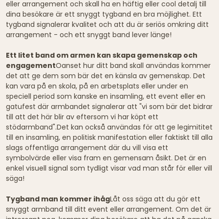
eller arrangement och skall ha en häftig eller cool detalj till
dina besökare är ett snyggt tygband en bra möjlighet. Ett
tygband signalerar kvalitet och att du är seriös omkring ditt
arrangement - och ett snyggt band lever länge!
Ett litet band om armen kan skapa gemenskap och
engagement
Oanset hur ditt band skall användas kommer
det att ge dem som bär det en känsla av gemenskap. Det
kan vara på en skola, på en arbetsplats eller under en
speciell period som kanske en insamling, ett event eller en
gatufest där armbandet signalerar att "vi som bär det bidrar
till att det här blir av eftersom vi har köpt ett
stödarmband".Det kan också användas för att ge legimititet
till en insamling, en politisk manifestation eller faktiskt till alla
slags offentliga arrangement där du vill visa ett
symbolvärde eller visa fram en gemensam åsikt. Det är en
enkel visuell signal som tydligt visar vad man står för eller vill
säga!
Tygband man kommer ihåg
Låt oss säga att du gör ett
snyggt armband till ditt event eller arrangement. Om det är