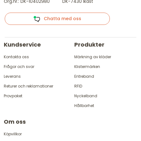
Org.nr.: DK-10402980
DK-7430 Ikast
Chatta med oss
Kundservice
Produkter
Kontakta oss
Märkning av kläder
Frågor och svar
Klistermärken
Leverans
Entreband
Returer och reklamationer
RFID
Provpaket
Nyckelband
Hållbarhet
Om oss
Köpvillkor