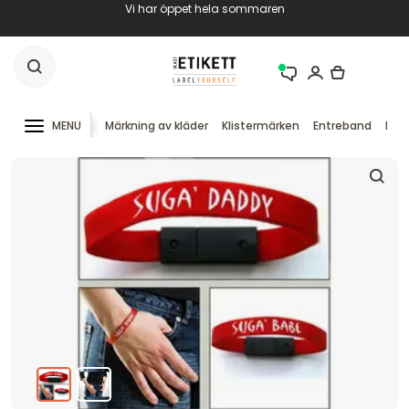
Vi har öppet hela sommaren
MENU
Märkning av kläder
Klistermärken
Entreband
RFID