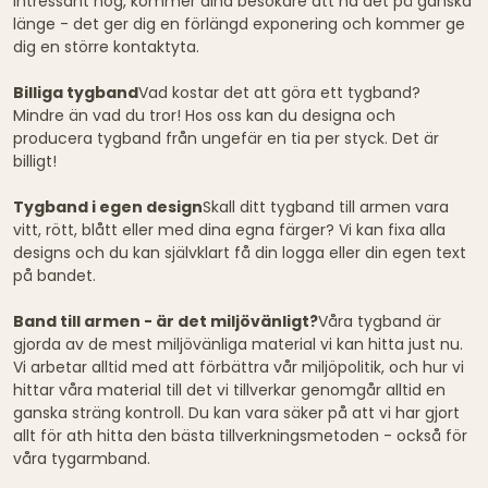
intressant nog, kommer dina besökare att ha det på ganska
länge - det ger dig en förlängd exponering och kommer ge
dig en större kontaktyta.
Billiga tygband
Vad kostar det att göra ett tygband?
Mindre än vad du tror! Hos oss kan du designa och
producera tygband från ungefär en tia per styck. Det är
billigt!
Tygband i egen design
Skall ditt tygband till armen vara
vitt, rött, blått eller med dina egna färger? Vi kan fixa alla
designs och du kan självklart få din logga eller din egen text
på bandet.
Band till armen - är det miljövänligt?
Våra tygband är
gjorda av de mest miljövänliga material vi kan hitta just nu.
Vi arbetar alltid med att förbättra vår miljöpolitik, och hur vi
hittar våra material till det vi tillverkar genomgår alltid en
ganska sträng kontroll. Du kan vara säker på att vi har gjort
allt för ath hitta den bästa tillverkningsmetoden - också för
våra tygarmband.