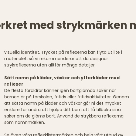
örkret med strykmärken m
visuella identitet. Trycket på reflexerna kan flyta ut lite i
materialet, så vi rekommenderar att du designar
strykreflexerna utan alltför många detaljer.
Sätt namn på kläder, väskor och ytterkläder med
reflexer
De flesta föräldrar känner igen bortglömda saker när
barnen är på förskolan, fritids eller fritidsaktiviteter. Genom
att sätta namn på kläder och väskor gör ni det mycket
enklare för andra att hjälpa ditt barn att få tillbaka sina
saker om de glöms bort. Använd de strykbara reflexerna
som namnmärken.
Se även våra
reflexklistermärken
och hela vårt utbud av