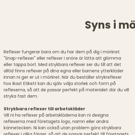
Syns i m
Reflexer fungerar bara om du har dem på dig i mörkret.
"Snap-reflexer" eller reflexer i snöre är lätta att glömma
eller tappa bort. Med strykbara reflexer ser du till att det
alltid finns reflexer på dina egna eller barnens ytterkläder
innan ni ger er ut i mörkret. När du beställer strykreflexer
hos Ikast Etikett kan du själv välja storlek och form på
reflexerna, så att de passar perfekt på materialet där du vill
stryka fast dem.
Strykbara reflexer till arbetskläder
Vill ni ha reflexer på arbetskläderna kan ni designa
reflexerna med företagets logo, namn eller andra
kännetecken. Ni kan också utan problem göra strykbara
reflexer i olika färger, så att de passar perfekt till företagets