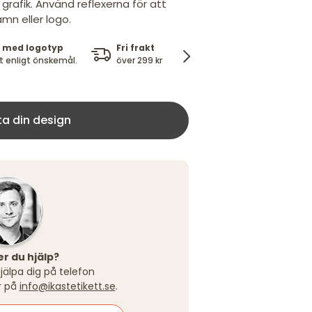
grafik. Använd reflexerna för att
mn eller logo.
 med logotyp
Fri frakt
100%
P
t enligt önskemål.
över 299 kr
nöjdhetsgaranti
v
ta din design
r du hjälp?
hjälpa dig på telefon
r på
info@ikastetikett.se
.