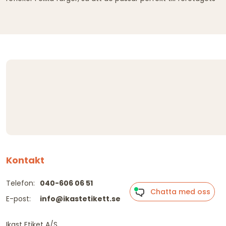
Kontakt
Telefon:
040-606 06 51
Chatta med oss
E-post:
info@ikastetikett.se
Ikast Etiket A/S