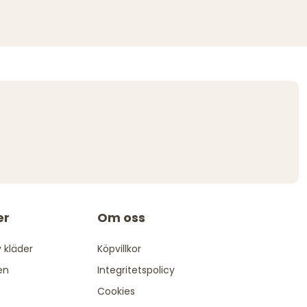
er
Om oss
 kläder
Köpvillkor
en
Integritetspolicy
Cookies