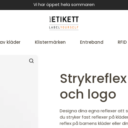
Vi har öppet hela sommaren
av kläder
Klistermärken
Entreband
RFID
Strykrefle
och logo
Designa dina egna reflexer att st
du stryker fast reflexer på klädern
reflex på barnens kläder eller di