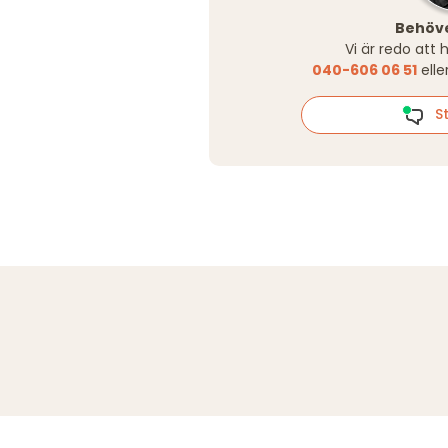
Behöve
Vi är redo att 
040-606 06 51
elle
St