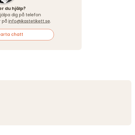
r du hjälp?
hjälpa dig på telefon
r på
info@ikastetikett.se
.
arta chatt