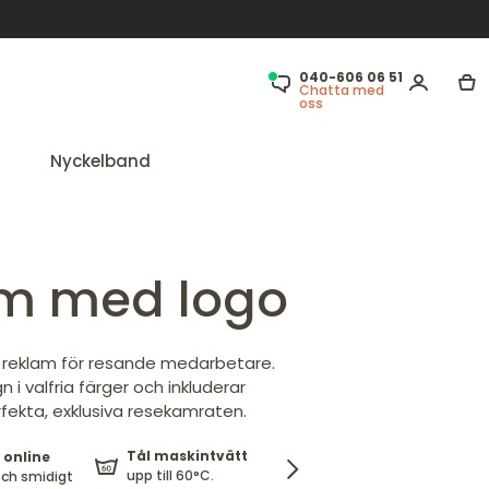
040-606 06 51
Chatta med
oss
Nyckelband
m med logo
reklam för resande medarbetare.
i valfria färger och inkluderar
fekta, exklusiva resekamraten.
Tål maskintvätt
 online
Fri frakt
100%
upp till 60°C.
och smidigt
över 299 kr
nöjdhet