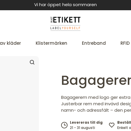
Vi har öppet hela sommaren
av kläder
Klistermärken
Entreband
RFID
Bagagere
Bagagerem med logo ger extra 
Justerbar rem med invävd design 
namn- och adressfält – den per
Beställ
Levereras till dig
Enkelt 
21 - 31 augusti