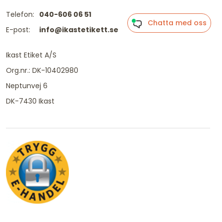
Telefon:
040-606 06 51
Chatta med oss
E-post:
info@ikastetikett.se
Ikast Etiket A/S
Org.nr.: DK-10402980
Neptunvej 6
DK-7430 Ikast