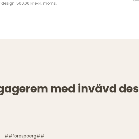
 design: 500,00 kr exkl. moms.
gagerem med invävd des
##forespoerg##