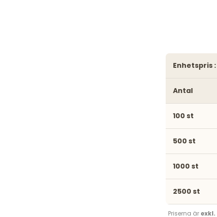
enhetspris :
Antal
100 st
500 st
1000 st
2500 st
Priserna är
exkl