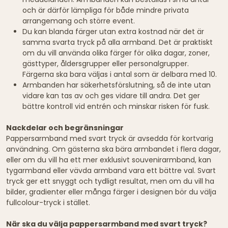
och är därför lämpliga för både mindre privata
arrangemang och större event.
Du kan blanda färger utan extra kostnad när det är
samma svarta tryck på alla armband. Det är praktiskt
om du vill använda olika färger för olika dagar, zoner,
gästtyper, åldersgrupper eller personalgrupper.
Färgerna ska bara väljas i antal som är delbara med 10.
Armbanden har säkerhetsförslutning, så de inte utan
vidare kan tas av och ges vidare till andra. Det ger
bättre kontroll vid entrén och minskar risken för fusk.
Nackdelar och begränsningar
Pappersarmband med svart tryck är avsedda för kortvarig
användning. Om gästerna ska bära armbandet i flera dagar,
eller om du vill ha ett mer exklusivt souvenirarmband, kan
tygarmband eller vävda armband vara ett bättre val. Svart
tryck ger ett snyggt och tydligt resultat, men om du vill ha
bilder, gradienter eller många färger i designen bör du välja
fullcolour-tryck i stället.
När ska du välja pappersarmband med svart tryck?