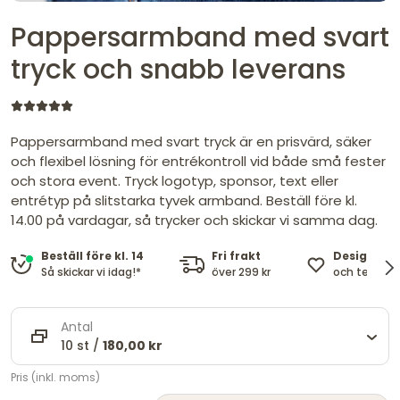
Pappersarmband med svart
tryck och snabb leverans
Pappersarmband med svart tryck är en prisvärd, säker
och flexibel lösning för entrékontroll vid både små fester
och stora event. Tryck logotyp, sponsor, text eller
entrétyp på slitstarka tyvek armband. Beställ före kl.
14.00 på vardagar, så trycker och skickar vi samma dag.
Fri frakt
Design me
Beställ före kl. 14
över 299 kr
och text en
Så skickar vi idag!*
Antal
10 st /
180,00 kr
Pris (inkl. moms)