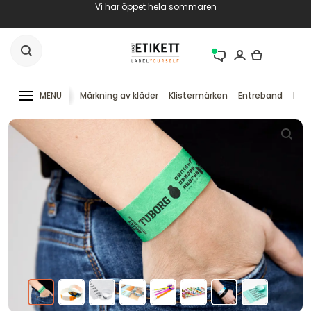
Vi har öppet hela sommaren
MENU
Märkning av kläder
Klistermärken
Entreband
RFID