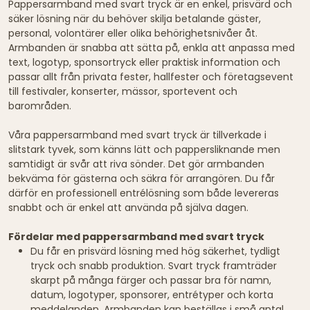
Pappersarmband med svart tryck är en enkel, prisvärd och
säker lösning när du behöver skilja betalande gäster,
personal, volontärer eller olika behörighetsnivåer åt.
Armbanden är snabba att sätta på, enkla att anpassa med
text, logotyp, sponsortryck eller praktisk information och
passar allt från privata fester, hallfester och företagsevent
till festivaler, konserter, mässor, sportevent och
barområden.
Våra pappersarmband med svart tryck är tillverkade i
slitstark tyvek, som känns lätt och pappersliknande men
samtidigt är svår att riva sönder. Det gör armbanden
bekväma för gästerna och säkra för arrangören. Du får
därför en professionell entrélösning som både levereras
snabbt och är enkel att använda på själva dagen.
Fördelar med pappersarmband med svart tryck
Du får en prisvärd lösning med hög säkerhet, tydligt
tryck och snabb produktion. Svart tryck framträder
skarpt på många färger och passar bra för namn,
datum, logotyper, sponsorer, entrétyper och korta
meddelanden. Armbanden kan beställas i små antal