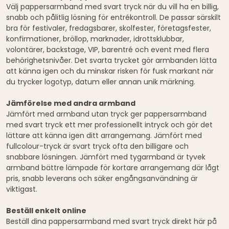
Välj pappersarmband med svart tryck när du vill ha en billig,
snabb och pålitlig lösning för entrékontroll. De passar särskilt
bra för festivaler, fredagsbarer, skolfester, företagsfester,
konfirmationer, bröllop, marknader, idrottsklubbar,
volontärer, backstage, VIP, barentré och event med flera
behörighetsnivåer. Det svarta trycket gör armbanden lätta
att känna igen och du minskar risken för fusk markant när
du trycker logotyp, datum eller annan unik märkning.
Jämförelse med andra armband
Jämfört med armband utan tryck ger pappersarmband
med svart tryck ett mer professionellt intryck och gör det
lättare att känna igen ditt arrangemang. Jämfört med
fullcolour-tryck är svart tryck ofta den billigare och
snabbare lösningen. Jämfört med tygarmband är tyvek
armband bättre lämpade för kortare arrangemang där lågt
pris, snabb leverans och säker engångsanvändning är
viktigast.
Beställ enkelt online
Beställ dina pappersarmband med svart tryck direkt här på