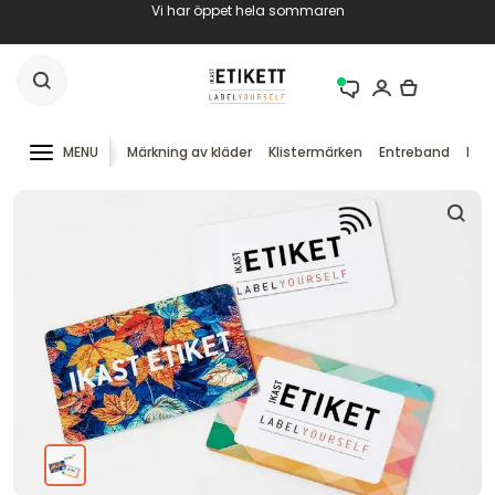
Vi har öppet hela sommaren
MENU
Märkning av kläder
Klistermärken
Entreband
RFID