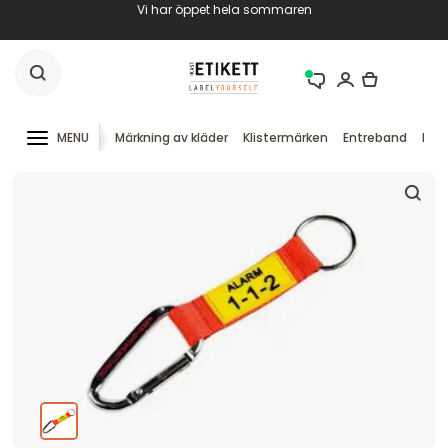
Vi har öppet hela sommaren
MENU
Märkning av kläder
Klistermärken
Entreband
RFID