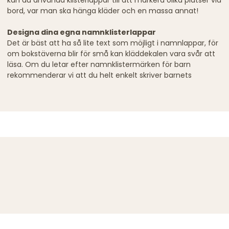
kan du använda klisterlappar till att markera olika platser vid
bord, var man ska hänga kläder och en massa annat!
Designa dina egna namnklisterlappar
Det är bäst att ha så lite text som möjligt i namnlappar, för
om bokstäverna blir för små kan kläddekalen vara svår att
läsa. Om du letar efter namnklistermärken för barn
rekommenderar vi att du helt enkelt skriver barnets