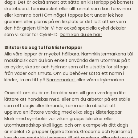
dagis. Det är också smart att sätta en klisterlapp på barnets
skateboard, tennisracket eller allt annat som kan försvinna
eller komma bort! Om något tappas bort under lek hos
grannen eller glöms på en lekplats är det lätt att se vem
den här grejen tillhör. Vi har också speciella cykel dekaler
som vi kallar för Cykel-ID.
Dom kan du se här!
Slitstarka ocg tuffa klisterlappar
Alla våra lappar är mycket hållbara. Namnklistermärkena tål
maskindisk och du kan enkelt använda dem utomhus på t
ex cyklar, skotrar och hjälmar som ofta utsätts för slitage
från väder och smuts. Om du behöver sätta ett namn i
kläder, ta en titt på
Namnmärket
eller våra strykmärken.
Oavsett om du är en förälder som vill göra vardagen lite
lättare att handskas med, eller om du arbetar på ett ställe
som ett dagis eller liknande, kommer du absolut att
uppleva en lättare vardag med olika slags klisterlappar.
Märk med symboler var vilken grupps leksaker eller
utomhusredskap skall ligga, och om exempelvis ditt dagis
är indelat i 3 grupper (igelkottarna, Grodorna och Fjärilarna)