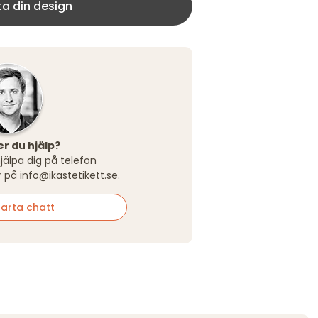
ta din design
r du hjälp?
hjälpa dig på telefon
r på
info@ikastetikett.se
.
arta chatt