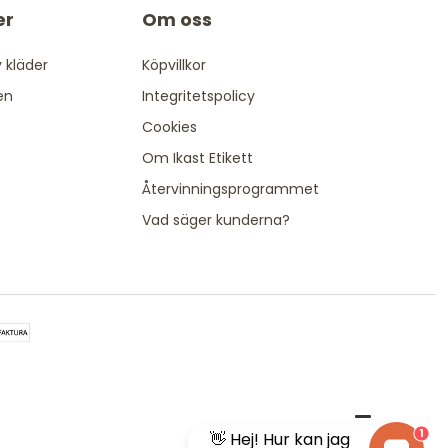
er
Om oss
 kläder
Köpvillkor
en
Integritetspolicy
Cookies
Om Ikast Etikett
Återvinningsprogrammet
Vad säger kunderna?
1
👋 Hej! Hur kan jag