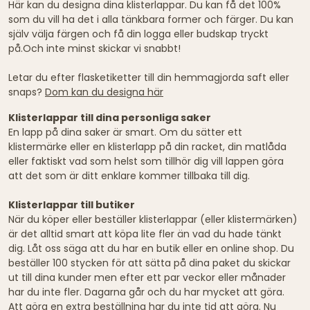
Här kan du designa dina klisterlappar. Du kan få det 100%
som du vill ha det i alla tänkbara former och färger. Du kan
själv välja färgen och få din logga eller budskap tryckt
på.Och inte minst skickar vi snabbt!
Letar du efter flasketiketter till din hemmagjorda saft eller
snaps?
Dom kan du designa här
Klisterlappar till dina personliga saker
En lapp på dina saker är smart. Om du sätter ett
klistermärke eller en klisterlapp på din racket, din matlåda
eller faktiskt vad som helst som tillhör dig vill lappen göra
att det som är ditt enklare kommer tillbaka till dig.
Klisterlappar till butiker
När du köper eller beställer klisterlappar (eller klistermärken)
är det alltid smart att köpa lite fler än vad du hade tänkt
dig. Låt oss säga att du har en butik eller en online shop. Du
beställer 100 stycken för att sätta på dina paket du skickar
ut till dina kunder men efter ett par veckor eller månader
har du inte fler. Dagarna går och du har mycket att göra.
Att göra en extra beställning har du inte tid att göra. Nu