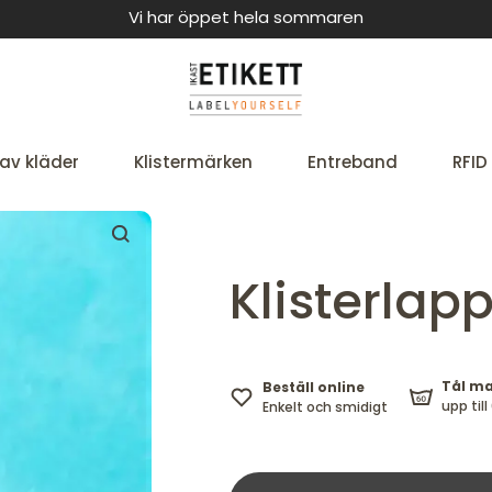
Vi har öppet hela sommaren
av kläder
Klistermärken
Entreband
RFID
Klisterlap
Tål ma
Beställ online
upp till
Enkelt och smidigt