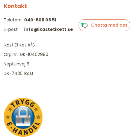
Kontakt
Telefon:
040-606 06 51
Chatta med oss
E-post:
info@ikastetikett.se
Ikast Etiket A/S
Org.nr.: DK-10402980
Neptunvej 6
DK-7430 Ikast