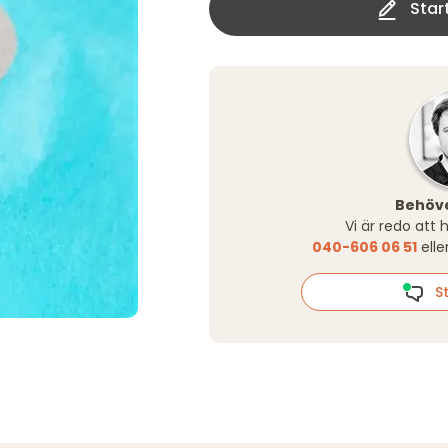
Star
Behöve
Vi är redo att 
040-606 06 51
elle
St