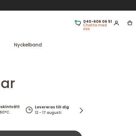
040-606 06 51
Chatta med
oss
Nyckelband
par
skintvätt
Fri frakt
Levereras till dig
100%
 60°C.
över 299 kr
12 - 17 augusti
nöjdhet