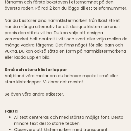
förnamn och första bokstaven i efternamnet på den
översta raden. På rad 2 kan du lägga till ett telefonnummer.
När du beställer dina namnklistermärken från Ikast Etiket
har du många alternativ för att designa klistermärkena i
precis den stil du vill ha. Du kan välja att designa
varumärket helt neutralt i vitt och svart eller välja mellan de
många vackra färgerna. Det finns något för alla, barn och
vuxna. Du kan också sätta en form på namnklistermärkena
eller ladda upp en bild.
Små och stora klisterlappar
Välj bland våra mallar om du behöver mycket små eller
stora klisterlappar. Vi klarar det mesta!
Se även våra andra
etiketter
.
Fakta
All text centreras och med största möjligt font. Desto
mindre text desto större tecken.
Observera att klistermärken med transparent