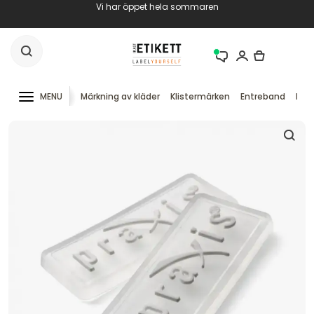
Vi har öppet hela sommaren
MENU
Märkning av kläder
Klistermärken
Entreband
RFID