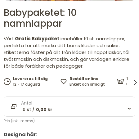
Babypaketet: 10
namnlappar
Vårt
Gratis Babypaket
innehåller 10 st. namnlappar,
perfekta för att märka ditt barns kläder och saker.
Etiketterna fäster på allt från kläder till nappflaskor, tål
tvättmaskin och diskmaskin, och gör vardagen enklare
för både föräldrar och pedagoger.
Tål m
Beställ online
Levereras till dig
upp til
Enkelt och smidigt
12 - 17 augusti
Antal
10 st /
0,00 kr
Pris (inkl. moms)
Designa här: