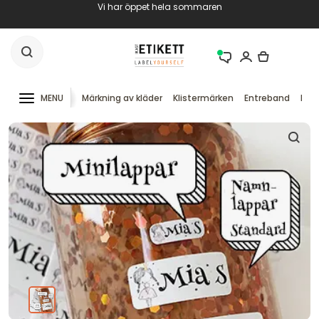
Vi har öppet hela sommaren
MENU
Märkning av kläder
Klistermärken
Entreband
RFID