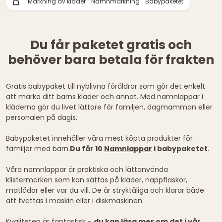
Märkning av kläder
Namnmärkning
Babypaketet
Du får paketet gratis och
behöver bara betala för frakten
Gratis babypaket till nyblivna föräldrar som gör det enkelt
att märka ditt barns kläder och annat. Med namnlappar i
kläderna gör du livet lättare för familjen, dagmamman eller
personalen på dagis.
Babypaketet innehåller våra mest köpta produkter för
familjer med barn.
Du får 10
Namnlappar
i babypaketet
.
Våra namnlappar är praktiska och lättanvända
klistermärken som kan sättas på kläder, nappflaskor,
matlådor eller var du vill. De är stryktåliga och klarar både
att tvättas i maskin eller i diskmaskinen.
Kvaliteten är fantastisk -
du kan läsa mer om det i vår