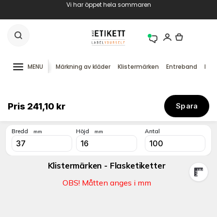
Vi har öppet hela sommaren
MENU
Märkning av kläder
Klistermärken
Entreband
RFID