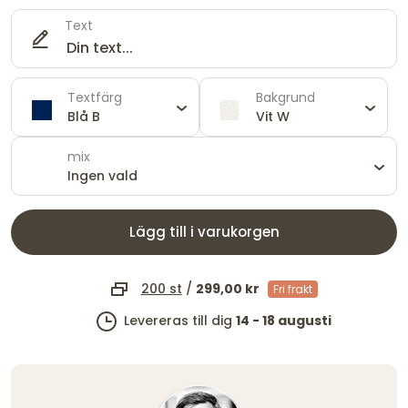
Text
Textfärg
Bakgrund
Blå B
Vit W
mix
Ingen vald
Lägg till i varukorgen
200 st
/
299,00 kr
Fri frakt
Levereras till dig
14 - 18 augusti