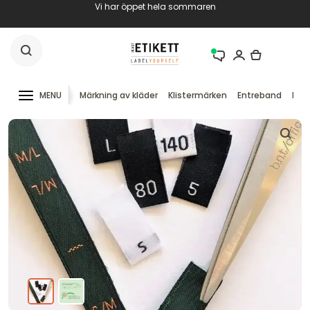
Vi har öppet hela sommaren
MENU
Märkning av kläder
Klistermärken
Entreband
RFID