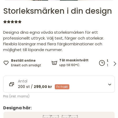
Storleksmärken i din design
Designa dina egna vävda storleksmärken för ett
professionellt uttryck. Välj text, färger och storlekar.
Flexibla lösningar med flera färgkombinationer och
möjlighet till löpande nummer.
Tål maskintvätt
Beställ online
Levere
upp till 60°C.
Enkelt och smidigt
14 - 18
Antal
200 st /
299,00 kr
Fri frakt
Pris (inkl. moms)
Designa här: