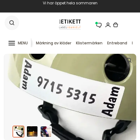
Vi har öppet hela sommaren
MENU
Märkning av kläder
Klistermärken
Entreband
RFID